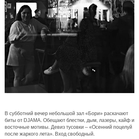
В субботний вечер небольшой зал «Бори» раскачают
биты от DJAMA. Обещают блестки, дым, лазеры, кайф и
восточные мотивы. Девиз тусовки – «Осенний поцелуй
после жаркого лета». Вход свободный.