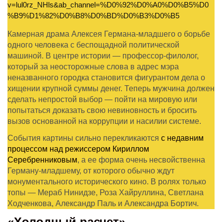
v=lul0rz_NHls&ab_channel=%D0%92%D0%A0%D0%B5%D0
%B9%D1%82%D0%B8%D0%BD%D0%B3%D0%B5
Камерная драма Алексея Германа-младшего о борьбе
одного человека с беспощадной политической
машиной. В центре истории — профессор-филолог,
который за неосторожные слова в адрес мэра
неназванного городка становится фигурантом дела о
хищении крупной суммы денег. Теперь мужчина должен
сделать непростой выбор — пойти на мировую или
попытаться доказать свою невиновность и бросить
вызов основанной на коррупции и насилии системе.
События картины сильно перекликаются
с недавним
процессом над режиссером Кириллом
Серебренниковым
, а ее форма очень несвойственна
Герману-младшему, от которого обычно ждут
монументального исторического кино. В ролях только
топы — Мераб Нинидзе, Роза Хайруллина, Светлана
Ходченкова, Александр Паль и Александра Бортич.
«Холодный расчет»