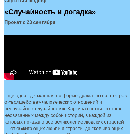
Скрытый шедевр
«Случайность и догадка»
Прокат с 23 сентября
Еще одна сдержанная по форме драма, но на этот раз
о «волшебстве» человеческих отношений и
неслучайных случайностях. Картина состоит из трех
несвязанных между собой историй, в каждой из
которых показано все великолепие людских страстей
— от обжигающих любви и страсти, до сковывающих