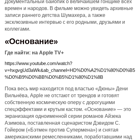
Документальный байопик о величайшем гонщике всех
времен и народов. В фильме можно увидеть архивные
записи раннего детства Шумахера, а также
эксклюзивные интервью с его родными, друзьями и
коллегами.
«Основание»
Где найти:
на Apple TV+
https://www.youtube.com/watch?
v=hxgvgUd3aWk&ab_channel=HD%D0%A2%D1%80%D0%B5
%D0%B9%D0%BB%D0%B5%D1%80%D1%8B
Пока весь мир находится под властью «Дюны» Дени
Вильнёва, Apple не отстают от трендов и готовят
собственную космическую оперу с дорогущими
спецэффектами и крутым кастом. «Основание» — это
экранизация одноименной серии романов Айзека
Азимова, поставленная сценаристом Дэвидом С.
Гойером («Бэтмен против Супермена») и снятая
американскими ремесленниками, поработавшими над