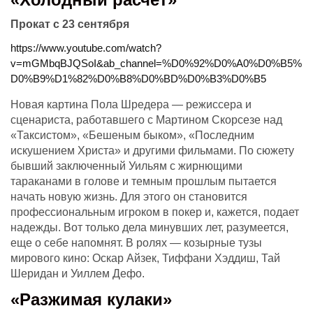
Прокат с 23 сентября
https://www.youtube.com/watch?
v=mGMbqBJQSoI&ab_channel=%D0%92%D0%A0%D0%B5%
D0%B9%D1%82%D0%B8%D0%BD%D0%B3%D0%B5
Новая картина Пола Шредера — режиссера и
сценариста, работавшего с Мартином Скорсезе над
«Таксистом», «Бешеным быком», «Последним
искушением Христа» и другими фильмами. По сюжету
бывший заключенный Уильям с жирнющими
тараканами в голове и темным прошлым пытается
начать новую жизнь. Для этого он становится
профессиональным игроком в покер и, кажется, подает
надежды. Вот только дела минувших лет, разумеется,
еще о себе напомнят. В ролях — козырные тузы
мирового кино: Оскар Айзек, Тиффани Хэддиш, Тай
Шеридан и Уиллем Дефо.
«Разжимая кулаки»