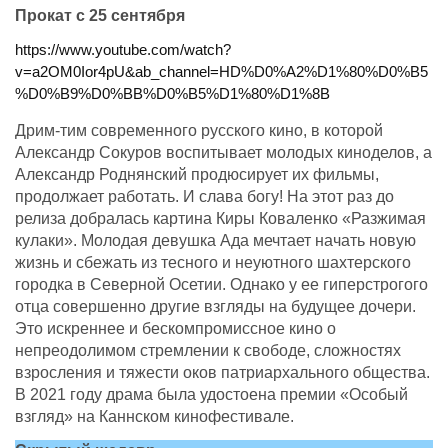
Прокат с 25 сентября
https://www.youtube.com/watch?
v=a2OM0Ior4pU&ab_channel=HD%D0%A2%D1%80%D0%B5
%D0%B9%D0%BB%D0%B5%D1%80%D1%8B
Дрим-тим современного русского кино, в которой
Александр Сокуров воспитывает молодых киноделов, а
Александр Роднянский продюсирует их фильмы,
продолжает работать. И слава богу! На этот раз до
релиза добралась картина Киры Коваленко «Разжимая
кулаки». Молодая девушка Ада мечтает начать новую
жизнь и сбежать из тесного и неуютного шахтерского
городка в Северной Осетии. Однако у ее гиперстрогого
отца совершенно другие взгляды на будущее дочери.
Это искреннее и бескомпромиссное кино о
непреодолимом стремлении к свободе, сложностях
взросления и тяжести оков патриархального общества.
В 2021 году драма была удостоена премии «Особый
взгляд» на Каннском кинофестивале.