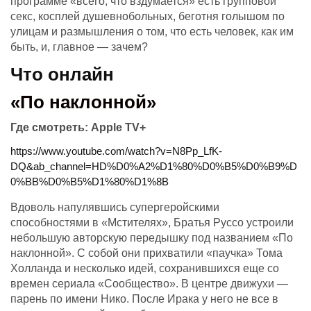
программе «всего, что вздумается» есть групповой
секс, косплей душевнобольных, беготня голышом по
улицам и размышления о том, что есть человек, как им
быть, и, главное — зачем?
Что онлайн
«По наклонной»
Где смотреть:
Apple TV+
https://www.youtube.com/watch?v=N8Pp_LfK-
DQ&ab_channel=HD%D0%A2%D1%80%D0%B5%D0%B9%D
0%BB%D0%B5%D1%80%D1%8B
Вдоволь напулявшись супергеройскими
способностями в «Мстителях», Братья Руссо устроили
небольшую авторскую передышку под названием «По
наклонной». С собой они прихватили «паучка» Тома
Холланда и несколько идей, сохранившихся еще со
времен сериала «Сообщество». В центре движухи —
парень по имени Нико. После Ирака у него не все в