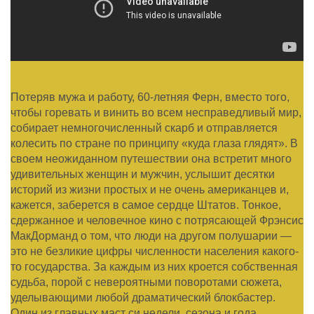
Потеряв мужа и работу, 60-летняя Ферн, вместо того,
чтобы горевать и винить во всем несправедливый мир,
собирает немногочисленный скарб и отправляется
колесить по стране по принципу «куда глаза глядят». В
своем неожиданном путешествии она встретит много
удивительных женщин и мужчин, услышит десятки
историй из жизни простых и не очень американцев и,
кажется, заберется в самое сердце Штатов. Тонкое,
сдержанное и человечное кино с потрясающей Фрэнсис
МакДорманд о том, что люди на другом полушарии —
это не безликие цифры численности населения какого-
то государства. За каждым из них кроется собственная
судьба, порой с невероятными поворотами сюжета,
уделывающими любой драматический блокбастер.
Один из главных маст си недели, сезона и года.