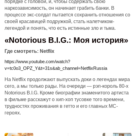
порядке с головой, и, чтобы содержать свою
наркозависимость, он начинает грабить банки. В
процессе экс-солдат пытается сохранить отношения со
своей красавицей подружкой, стать налетчиком-
легендой и понять, что есть истинные зло и тьма.
«Notorious B.I.G.: Моя история»
Где смотреть:
Netflix
https://www.youtube.com/watch?
v=tc0o3_OPZ_Y&t=31s&ab_channel=NetflixRussia
На Netflix продолжают выпускать доки о легендах мира
сего, а мы только рады. На очереди — рэп-король 80-х
Notorious B.I.G. Кроме биографии знаменитого артиста
в фильме расскажут о хип-хоп тусовке того времени,
трудностях проживания в гетто и его главных MC-
героях.