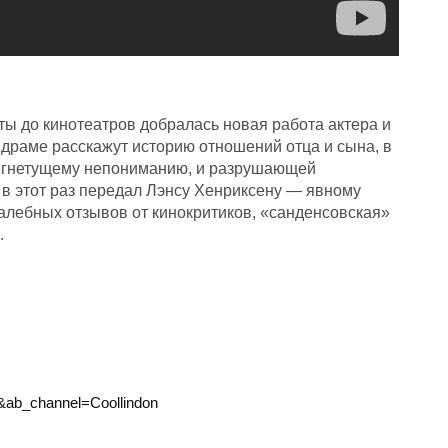
ы до кинотеатров добралась новая работа актера и
драме расскажут историю отношений отца и сына, в
 и гнетущему непониманию, и разрушающей
 в этот раз передал Лэнсу Хенриксену — явному
валебных отзывов от кинокритиков, «санденсовская»
.
&ab_channel=Coollindon