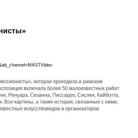
нисты
»
Q&ab_channel=MASTVideo
ессионисты», которая проходила в римском
экспозиция включала более 50 малоизвестных работ
е, Ренуара, Сезанна, Писсарро, Сислея, Кайботта,
х. Все картины, а также истории, связанные с ними,
звестных искусствоведов и организаторов