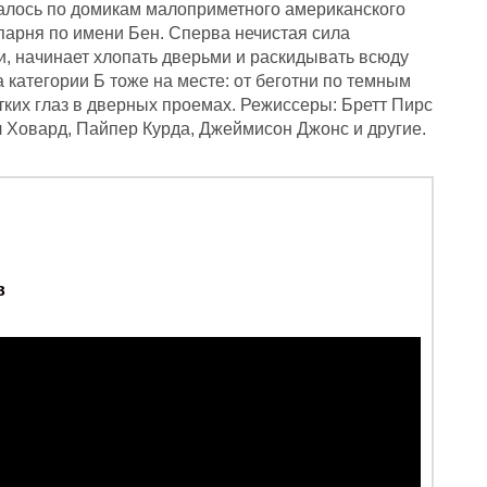
валось по домикам малоприметного американского
парня по имени Бен. Сперва нечистая сила
ии, начинает хлопать дверьми и раскидывать всюду
категории Б тоже на месте: от беготни по темным
ких глаз в дверных проемах. Режиссеры: Бретт Пирс
л Ховард, Пайпер Курда, Джеймисон Джонс и другие.
в