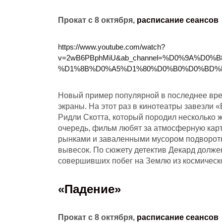
Прокат с 8 октября,
расписание сеансов
https://www.youtube.com/watch?
v=2wB6PBphMiU&ab_channel=%D0%9A%D
%D1%8B%D0%A5%D1%80%D0%B0%D0%BD%
Новый пример популярной в последнее вре
экраны. На этот раз в кинотеатры завезли
Ридли Скотта, который породил несколько 
очередь, фильм любят за атмосферную карт
рынками и заваленными мусором подворотн
вывесок. По сюжету детектив Декард должен
совершивших побег на Землю из космическ
«
Падение»
Прокат с 8 октября,
расписание сеансов