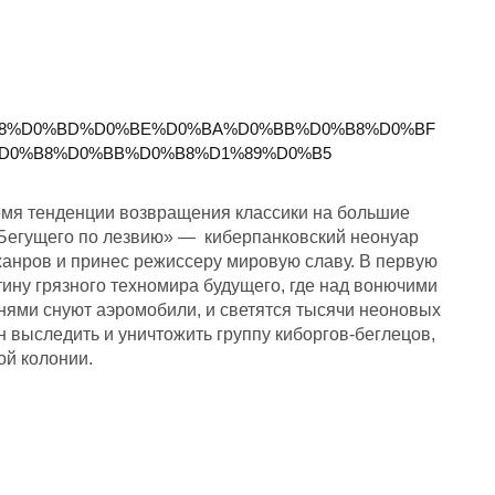
0%B8%D0%BD%D0%BE%D0%BA%D0%BB%D0%B8%D0%BF
D0%B8%D0%BB%D0%B8%D1%89%D0%B5
мя тенденции возвращения классики на большие
 «Бегущего по лезвию» — киберпанковский неонуар
жанров и принес режиссеру мировую славу. В первую
ину грязного техномира будущего, где над вонючими
ями снуют аэромобили, и светятся тысячи неоновых
 выследить и уничтожить группу киборгов-беглецов,
ой колонии.