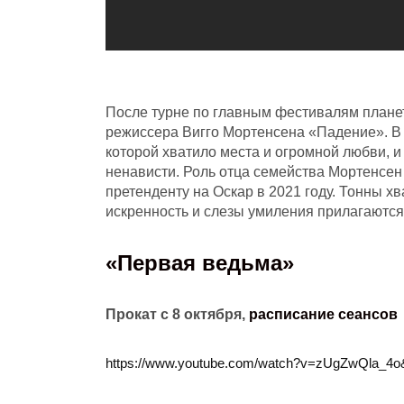
После турне по главным фестивалям планет
режиссера Вигго Мортенсена «Падение». В 
которой хватило места и огромной любви,
ненависти. Роль отца семейства Мортенсен
претенденту на Оскар в 2021 году. Тонны х
искренность и слезы умиления прилагаются
«
Первая ведьма
»
Прокат с 8 октября,
расписание сеансов
https://www.youtube.com/watch?v=zUgZwQla_4o