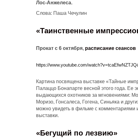
Лос-Анжелеса.
Слова: Паша Чечулин
«
Таинственные импрессио
Прокат с 6 октября,
расписание сеансов
https://www.youtube.com/watch?v=tcaEfwNZTJ
Картина посвящена выставке «Тайные импр
Палаццо Бонапарте весной этого года. Ее 
выдающихся охотников за мгновениями: Мон
Моризо, Гонсалеса, Гогена, Синьяка и други
можно увидеть в фильме с комментариями и
выставки.
«
Бегущий по лезвию
»