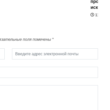
произве
искусств
11.08.20
язательные поля помечены
*