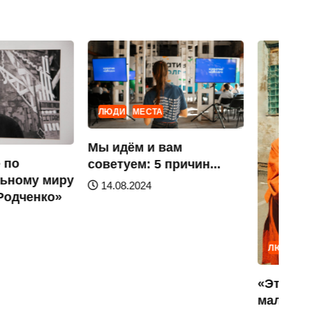
ЛЮДИ
МЕСТА
Мы идём и вам
 по
советуем: 5 причин...
ьному миру
14.08.2024
Родченко»
ЛЮДИ
М
«Это как
маленьк