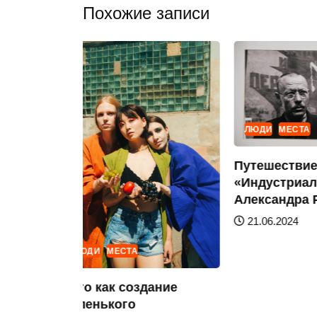
Похожие записи
ЛЮДИ
МЕСТА
Путешествие
н...
«Индустриал
Александра 
21.06.2024
ЛЮДИ
МЕСТА
«Это как создание
маленького