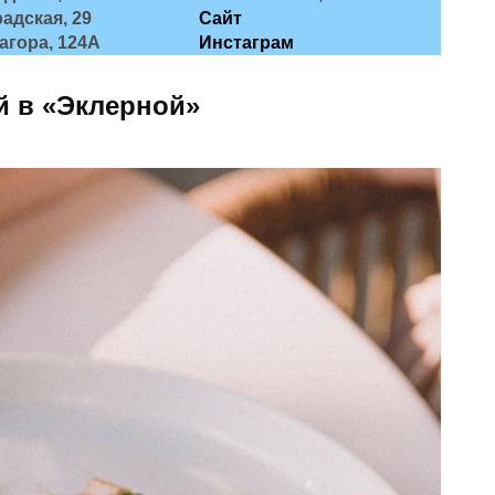
адская, 29
Сайт
агора, 124А
Инстаграм
й в «Эклерной»