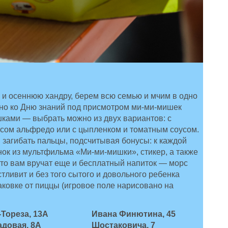
 и осеннюю хандру, берем всю семью и мчим в одно
ьно ко Дню знаний под присмотром ми-ми-мишек
ушками — выбрать можно из двух вариантов: с
усом альфредо или с цыпленком и томатным соусом.
 загибать пальцы, подсчитывая бонусы: к каждой
ок из мультфильма «Ми-ми-мишки», стикер, а также
, то вам вручат еще и бесплатный напиток — морс
тливит и без того сытого и довольного ребенка
аковке от пиццы (игровое поле нарисовано на
Тореза, 13А
Ивана Финютина, 45
довая, 8А
Шостаковича, 7