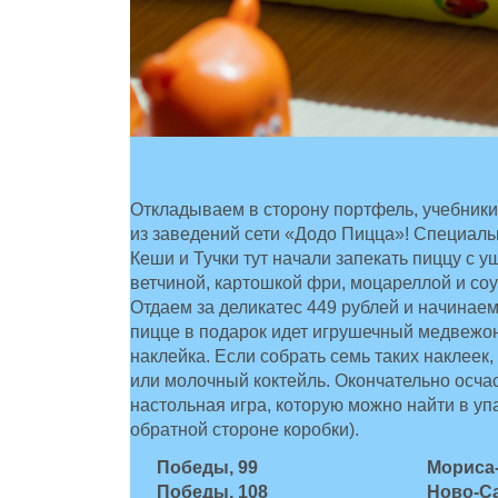
Откладываем в сторону портфель, учебники
из заведений сети «Додо Пицца»! Специал
Кеши и Тучки тут начали запекать пиццу с 
ветчиной, картошкой фри, моцареллой и со
Отдаем за деликатес 449 рублей и начинаем
пицце в подарок идет игрушечный медвежон
наклейка. Если собрать семь таких наклеек
или молочный коктейль. Окончательно осчас
настольная игра, которую можно найти в уп
обратной стороне коробки).
Победы, 99
Мориса-
Победы, 108
Ново-Са