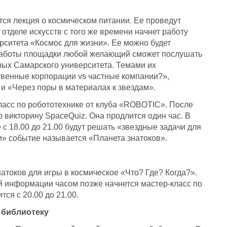
тся лекция о космическом питании. Ее проведут
отделе искусств с того же времени начнет работу
ситета «Космос для жизни». Ее можно будет
а работы площадки любой желающий сможет послушать
ных Самарского университета. Темами их
ственные корпорации vs частные компании?»,
 и «Через поры в материалах к звездам».
-класс по робототехнике от клуба «ROBOTIC». После
 викторину SpaceQuiz. Она продлится один час. В
 18.00 до 21.00 будут решать «звездные задачи для
» событие называется «Планета знатоков».
натоков для игры в космическое «Что? Где? Когда?».
ой информации часом позже начнется мастер-класс по
ся с 20.00 до 21.00.
 библиотеку