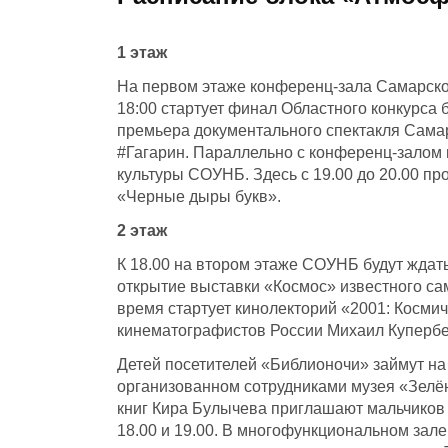
1 этаж
На первом этаже конференц-зала Самарско
18:00 стартует финал Областного конкурса б
премьера документального спектакля Самар
#Гагарин. Параллельно с конференц-залом 
культуры СОУНБ. Здесь с 19.00 до 20.00 п
«Черные дыры букв».
2 этаж
К 18.00 на втором этаже СОУНБ будут ждать
открытие выставки «Космос» известного са
время стартует кинолекторий «2001: Косми
кинематографистов России Михаил Купербер
Детей посетителей «Библионочи» займут на
организованном сотрудниками музея «Зелён
книг Кира Булычева приглашают мальчиков и
18.00 и 19.00. В многофункциональном зал